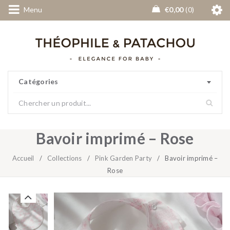
Menu
€
0,00
0
Catégories
Bavoir imprimé – Rose
Accueil
/
Collections
/
Pink Garden Party
/
Bavoir imprimé –
Rose