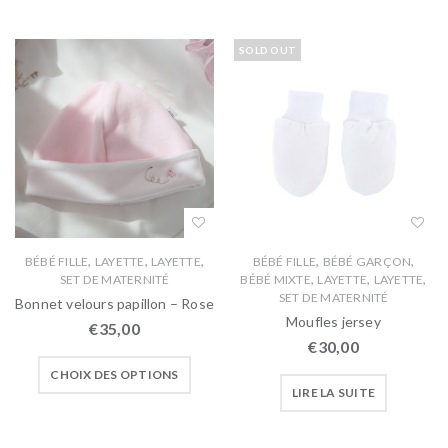
SOLD OUT
,
,
,
,
,
BÉBÉ FILLE
LAYETTE
LAYETTE
BÉBÉ FILLE
BÉBÉ GARÇON
,
,
,
SET DE MATERNITÉ
BÉBÉ MIXTE
LAYETTE
LAYETTE
SET DE MATERNITÉ
Bonnet velours papillon – Rose
Moufles jersey
€
35,00
€
30,00
CHOIX DES OPTIONS
LIRE LA SUITE