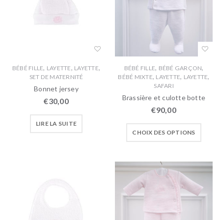
,
,
,
,
,
BÉBÉ FILLE
LAYETTE
LAYETTE
BÉBÉ FILLE
BÉBÉ GARÇON
,
,
,
SET DE MATERNITÉ
BÉBÉ MIXTE
LAYETTE
LAYETTE
SAFARI
Bonnet jersey
Brassière et culotte botte
€
30,00
€
90,00
LIRE LA SUITE
CHOIX DES OPTIONS