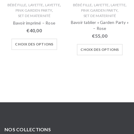
,
,
,
,
,
,
BÉBÉ FILLE
LAYETTE
LAYETTE
BÉBÉ FILLE
LAYETTE
LAYETTE
,
,
PINK GARDEN PARTY
PINK GARDEN PARTY
SET DE MATERNITÉ
SET DE MATERNITÉ
Bavoir tablier « Garden Party »
Bavoir imprimé – Rose
– Rose
€
40,00
€
55,00
CHOIX DES OPTIONS
CHOIX DES OPTIONS
NOS COLLECTIONS