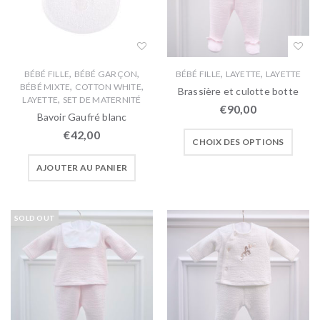
,
,
,
,
BÉBÉ FILLE
BÉBÉ GARÇON
BÉBÉ FILLE
LAYETTE
LAYETTE
,
,
BÉBÉ MIXTE
COTTON WHITE
Brassière et culotte botte
,
LAYETTE
SET DE MATERNITÉ
€
90,00
Bavoir Gaufré blanc
€
42,00
CHOIX DES OPTIONS
AJOUTER AU PANIER
SOLD OUT