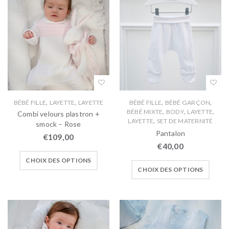
,
,
,
,
BÉBÉ FILLE
LAYETTE
LAYETTE
BÉBÉ FILLE
BÉBÉ GARÇON
,
,
,
BÉBÉ MIXTE
BODY
LAYETTE
Combi velours plastron +
,
LAYETTE
SET DE MATERNITÉ
smock – Rose
Pantalon
€
109,00
€
40,00
CHOIX DES OPTIONS
CHOIX DES OPTIONS