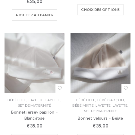
€
35,00
CHOIX DES OPTIONS
AJOUTER AU PANIER
,
,
,
,
,
BÉBÉ FILLE
LAYETTE
LAYETTE
BÉBÉ FILLE
BÉBÉ GARÇON
,
,
,
SET DE MATERNITÉ
BÉBÉ MIXTE
LAYETTE
LAYETTE
SET DE MATERNITÉ
Bonnet jersey papillon –
Blanc/rose
Bonnet velours – Beige
€
35,00
€
35,00