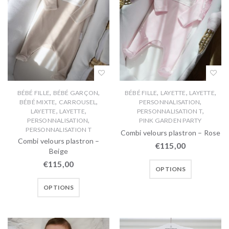
,
,
,
,
,
BÉBÉ FILLE
BÉBÉ GARÇON
BÉBÉ FILLE
LAYETTE
LAYETTE
,
,
,
BÉBÉ MIXTE
CARROUSEL
PERSONNALISATION
,
,
,
LAYETTE
LAYETTE
PERSONNALISATION T
,
PERSONNALISATION
PINK GARDEN PARTY
PERSONNALISATION T
Combi velours plastron – Rose
Combi velours plastron –
€
115,00
Beige
€
115,00
OPTIONS
OPTIONS