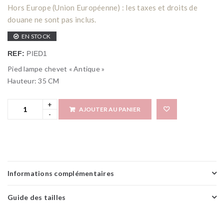
Hors Europe (Union Européenne) : les taxes et droits de
douane ne sont pas inclus.
EN STOCK
REF:
PIED1
Pied lampe chevet « Antique »
Hauteur: 35 CM
AJOUTER AU PANIER
Add 
Informations complémentaires
Guide des tailles