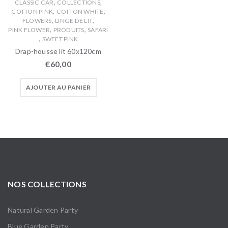
,
,
CLASSIC CAR
COLLECTIONS
,
,
COTTON PINK
COTTON WHITE
,
,
FLOWERS
LINGE DE LIT
,
,
PINK FLOWER
PRODUITS
SAFARI
,
SWEET PINK
Drap-housse lit 60x120cm
€
60,00
AJOUTER AU PANIER
NOS COLLECTIONS
Natural Garden Party
Blue Garden Party