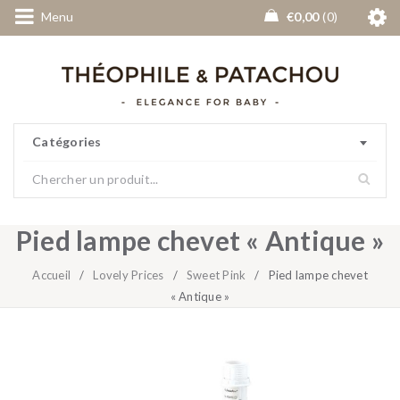
Menu
€
0,00
0
Catégories
Pied lampe chevet « Antique »
Accueil
/
Lovely Prices
/
Sweet Pink
/
Pied lampe chevet
« Antique »