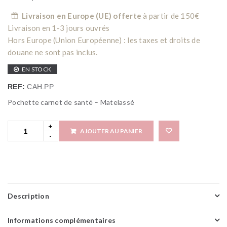
Livraison en Europe (UE) offerte
à partir de 150€
Livraison en 1-3 jours ouvrés
Hors Europe (Union Européenne) : les taxes et droits de
douane ne sont pas inclus.
EN STOCK
REF:
CAH.PP
Pochette carnet de santé – Matelassé
AJOUTER AU PANIER
Add 
Description
Informations complémentaires