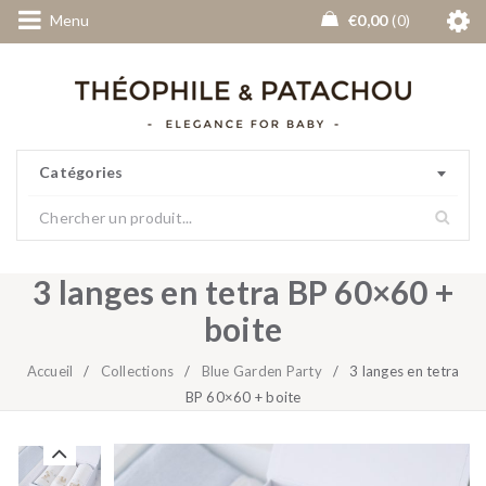
Menu
€
0,00
0
Catégories
3 langes en tetra BP 60×60 +
boite
Accueil
/
Collections
/
Blue Garden Party
/
3 langes en tetra
BP 60×60 + boite