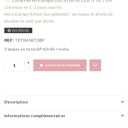
Livraison en Europe (UE) offerte
à partir de 150€
Livraison en 1-3 jours ouvrés
Hors Europe (Union Européenne) : les taxes et droits de
douane ne sont pas inclus.
EN STOCK
REF:
TETRASET3BP
3 langes en tetra BP 60×60 + boite
AJOUTER AU PANIER
Add 
Description
Informations complémentaires