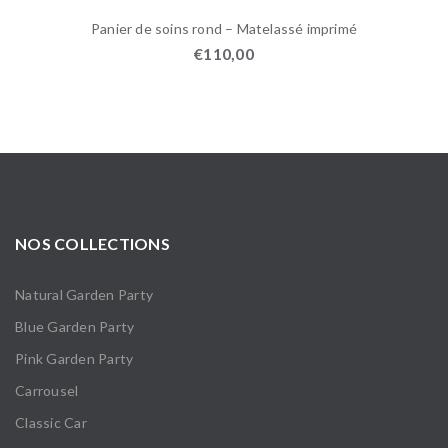
Panier de soins rond – Matelassé imprimé
€
110,00
NOS COLLECTIONS
Natural Garden Party
Blue Garden Party
Pink Garden Party
Carrousel
Classic Car