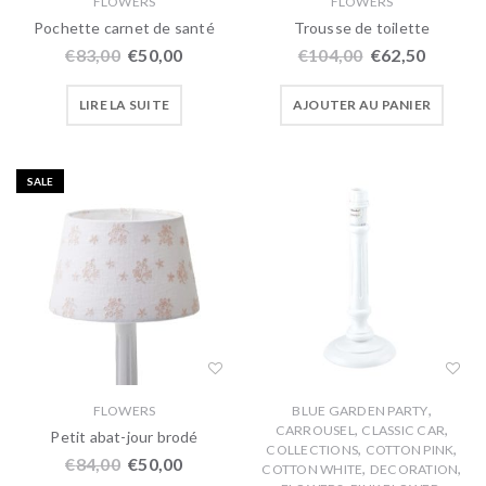
FLOWERS
FLOWERS
Pochette carnet de santé
Trousse de toilette
€
83,00
€
50,00
€
104,00
€
62,50
LIRE LA SUITE
AJOUTER AU PANIER
SALE
,
FLOWERS
BLUE GARDEN PARTY
,
,
CARROUSEL
CLASSIC CAR
Petit abat-jour brodé
,
,
COLLECTIONS
COTTON PINK
€
84,00
€
50,00
,
,
COTTON WHITE
DECORATION