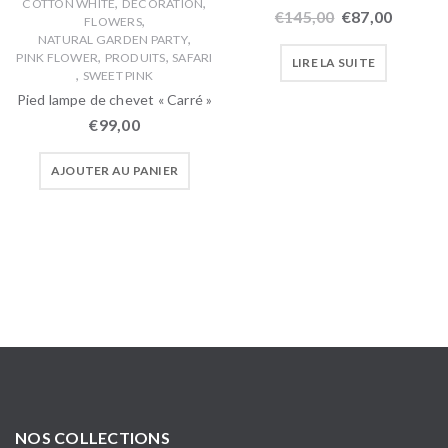
,
,
COTTON WHITE
DECORATION
€
145,00
€
87,00
,
FLOWERS
,
NATURAL GARDEN PARTY
,
,
PINK FLOWER
PRODUITS
SAFARI
LIRE LA SUITE
,
SWEET PINK
Pied lampe de chevet « Carré »
€
99,00
AJOUTER AU PANIER
NOS COLLECTIONS