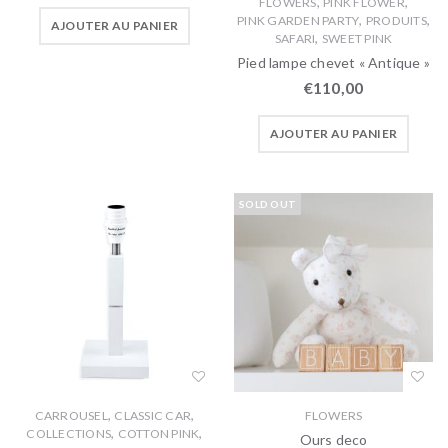
,
,
FLOWERS
PINK FLOWER
,
,
PINK GARDEN PARTY
PRODUITS
AJOUTER AU PANIER
,
SAFARI
SWEET PINK
Pied lampe chevet « Antique »
€
110,00
AJOUTER AU PANIER
SOLD OUT
,
,
CARROUSEL
CLASSIC CAR
FLOWERS
,
,
COLLECTIONS
COTTON PINK
Ours deco