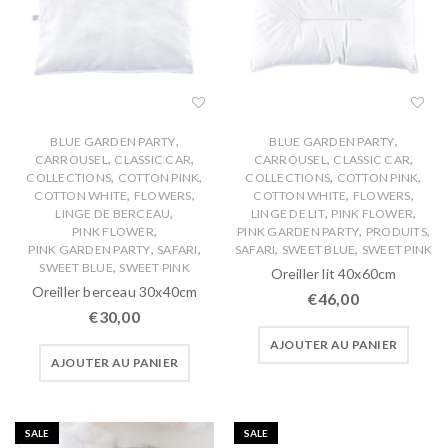
,
,
BLUE GARDEN PARTY
BLUE GARDEN PARTY
,
,
,
,
CARROUSEL
CLASSIC CAR
CARROUSEL
CLASSIC CAR
,
,
,
,
COLLECTIONS
COTTON PINK
COLLECTIONS
COTTON PINK
,
,
,
,
COTTON WHITE
FLOWERS
COTTON WHITE
FLOWERS
,
,
,
LINGE DE BERCEAU
LINGE DE LIT
PINK FLOWER
,
,
,
PINK FLOWER
PINK GARDEN PARTY
PRODUITS
,
,
,
,
PINK GARDEN PARTY
SAFARI
SAFARI
SWEET BLUE
SWEET PINK
,
SWEET BLUE
SWEET PINK
Oreiller lit 40x60cm
Oreiller berceau 30x40cm
€
46,00
€
30,00
AJOUTER AU PANIER
AJOUTER AU PANIER
SALE
SALE