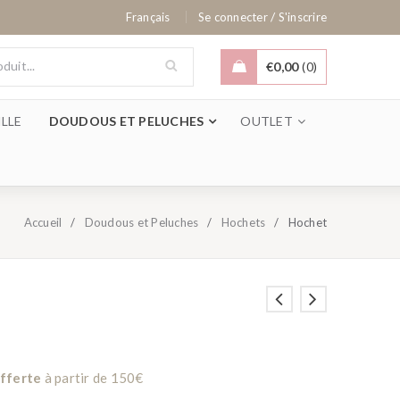
/
Français
Se connecter
S'inscrire
€
0,00
0
LLE
DOUDOUS ET PELUCHES
OUTLET
Accueil
/
Doudous et Peluches
/
Hochets
/
Hochet
offerte
à partir de 150€