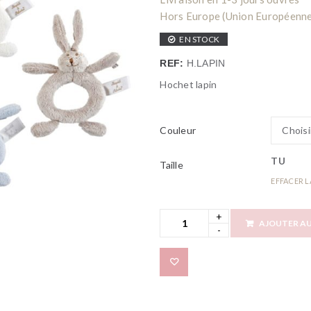
Hors Europe (Union Européenne) 
EN STOCK
REF:
H.LAPIN
Hochet lapin
Couleur
TU
Taille
EFFACER L
AJOUTER AU
Add to wishlist