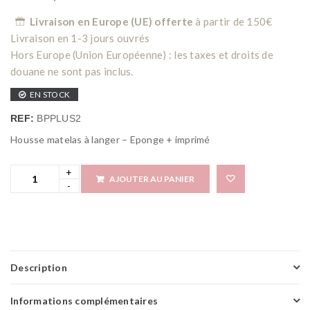
Livraison en Europe (UE) offerte
à partir de 150€
Livraison en 1-3 jours ouvrés
Hors Europe (Union Européenne) : les taxes et droits de
douane ne sont pas inclus.
EN STOCK
REF:
BPPLUS2
Housse matelas à langer – Eponge + imprimé
AJOUTER AU PANIER
Add 
Description
Informations complémentaires