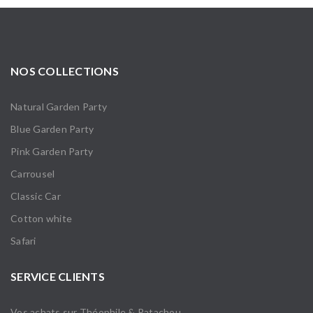
NOS COLLECTIONS
Natural Garden Party
Blue Garden Party
Pink Garden Party
Carrousel
Classic Car
Cotton white
Safari
SERVICE CLIENTS
Vos achats sur Théophile & Patachou