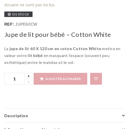
douane ne sont pas inclus.
EN STOCK
REF:
JUPE60CW
Jupe de lit pour bébé – Cotton White
La
jupe de lit 60 X 120 cm en coton Cotton White
mettra en
valeur votre
lit bébé
en masquant l’espace (souvent peu
esthétique) entre le matelas et le sol.
AJOUTER AU PANIER
Add 
Description