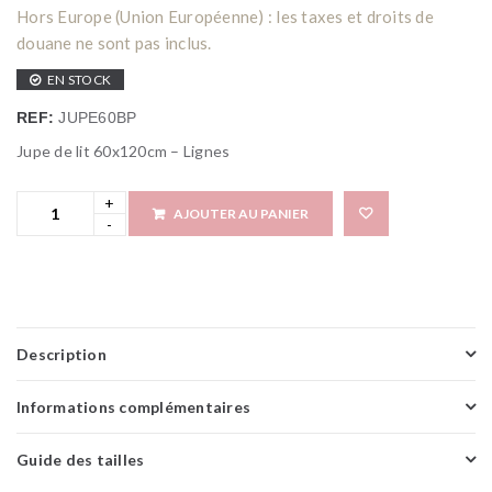
Hors Europe (Union Européenne) : les taxes et droits de
douane ne sont pas inclus.
EN STOCK
REF:
JUPE60BP
Jupe de lit 60x120cm – Lignes
AJOUTER AU PANIER
Add 
Description
Informations complémentaires
Guide des tailles