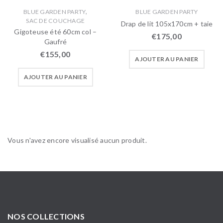
,
BLUE GARDEN PARTY
BLUE GARDEN PARTY
SAC DE COUCHAGE
Drap de lit 105x170cm + taie
Gigoteuse été 60cm col –
€
175,00
Gaufré
€
155,00
AJOUTER AU PANIER
AJOUTER AU PANIER
Vous n'avez encore visualisé aucun produit.
NOS COLLECTIONS