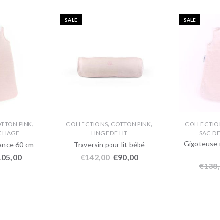
SALE
SALE
,
,
,
TTON PINK
COLLECTIONS
COTTON PINK
COLLECTIO
UCHAGE
LINGE DE LIT
SAC D
Gigoteuse 
ance 60 cm
Traversin pour lit bébé
105,00
€
142,00
€
90,00
€
138