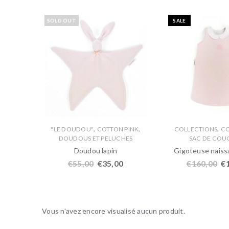
SOLD OUT
SALE
,
,
,
,
 PINK
"LE DOUDOU"
COTTON PINK
COLLECTIONS
CO
DOUDOUS ET PELUCHES
SAC DE CO
bébé
Doudou lapin
Gigoteuse naiss
00
€
55,00
€
35,00
€
160,00
€
Vous n'avez encore visualisé aucun produit.