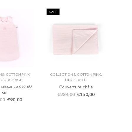
SALE
SALE
,
,
,
,
NS
COTTON PINK
COLLECTIONS
COTTON PINK
COLL
E COUCHAGE
LINGE DE LIT
naissance été 60
Couverture-châle
cm
€
234,00
€
150,00
,00
€
90,00