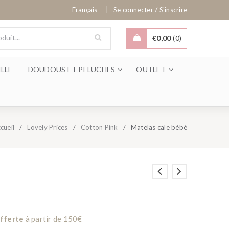
/
Français
Se connecter
S'inscrire
€
0,00
0
LLE
DOUDOUS ET PELUCHES
OUTLET
cueil
/
Lovely Prices
/
Cotton Pink
/
Matelas cale bébé
offerte
à partir de 150€