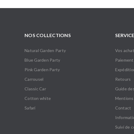
NOS COLLECTIONS
SERVICE
Natural Garden Party
Vos achat
Blue Garden Party
Paiement
Pink Garden Party
Expédition
Carrousel
Retours
Classic Car
Guide des
Cotton white
Mentions 
Safari
Contact
Informati
Suivi de