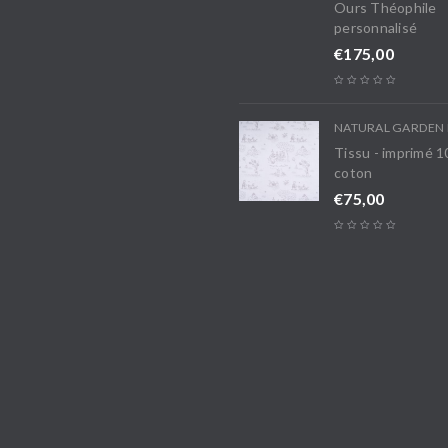
Ours Théophile
personnalisé
€
175,00
NATURAL GARDEN 
Tissu - imprimé 
coton
€
75,00