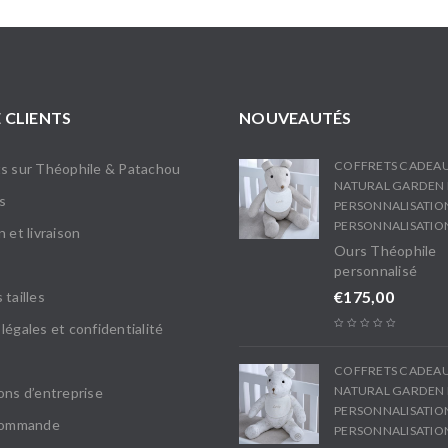
 CLIENTS
NOUVEAUTÉS
COFFRETS CADEA
s sur Théophile & Patachou
NATURAL GARDEN 
s
PERSONNALISATIO
PERSONNALISATIO
 et livraison
Ours Théophile
personnalisé
€
175,00
 tailles
légales et confidentialité
COFFRETS CADEA
NATURAL GARDEN 
ons d’entreprise
PERSONNALISATIO
 commande
PERSONNALISATIO