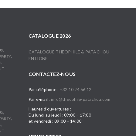
CATALOGUE 2026
,
UX
CATALOGUE THÉOPHILE & PATACHOU
,
PARTY
EN LIGNE
,
N
N T
CONTACTEZ-NOUS
Par téléphone :
+32 10 24 66 12
Par e-mail :
info@theophile-patachou.com
Heures d'ouvertures :
,
UX
Du lundi au jeudi : 09:00 – 17:00
,
PARTY
et vendredi : 09:00 – 14:00
,
N
N T