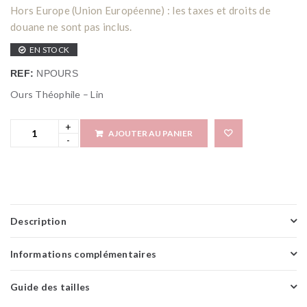
Hors Europe (Union Européenne) : les taxes et droits de
douane ne sont pas inclus.
EN STOCK
REF:
NPOURS
Ours Théophile – Lin
AJOUTER AU PANIER
Add 
Description
Informations complémentaires
Guide des tailles