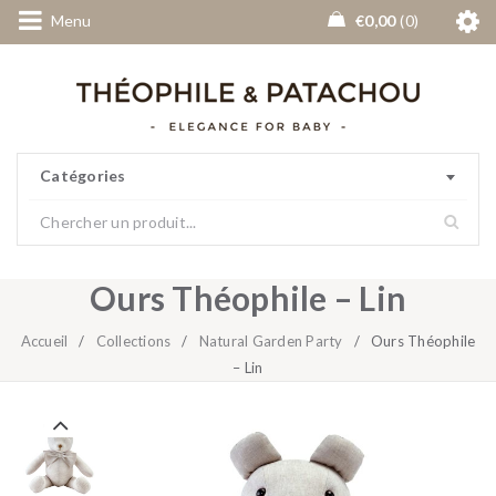
Menu
€
0,00
0
Catégories
Ours Théophile – Lin
Accueil
/
Collections
/
Natural Garden Party
/
Ours Théophile
– Lin