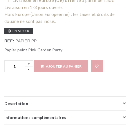
Livraison en Europe (UE) offerte
à partir de 150€
Livraison en 1-3 jours ouvrés
Hors Europe (Union Européenne) : les taxes et droits de
douane ne sont pas inclus.
EN STOCK
REF:
PAPIER.PP
Papier peint Pink Garden Party
AJOUTER AU PANIER
Add 
Description
Informations complémentaires