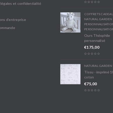
légales et confidentialité
COFFRETS CADEA
NATURAL GARDEN 
ons d’entreprise
PERSONNALISATIO
 commande
PERSONNALISATIO
Ours Théophile
personnalisé
€
175,00
NATURAL GARDEN 
Tissu - imprimé 
coton
€
75,00