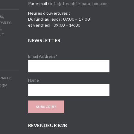
Par e-mail :
info@theophile-patachou.com
Heures d'ouvertures :
,
UX
Du lundi au jeudi : 09:00 – 17:00
,
PARTY
et vendredi : 09:00 – 14:00
,
N
N T
NEWSLETTER
Email Address*
PARTY
Name
100%
REVENDEUR B2B