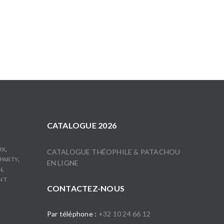
CATALOGUE 2026
,
UX
CATALOGUE THÉOPHILE & PATACHOU
,
PARTY
EN LIGNE
,
N
N T
CONTACTEZ-NOUS
Par téléphone :
+32 10 24 66 12