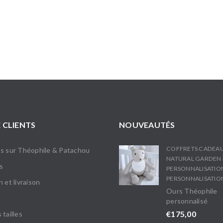
 CLIENTS
NOUVEAUTÉS
COFFRETS CADEA
s sur Théophile & Patachou
NATURAL GARDEN 
s
PERSONNALISATIO
PERSONNALISATIO
 et livraison
Ours Théophile
personnalisé
€
175,00
 tailles