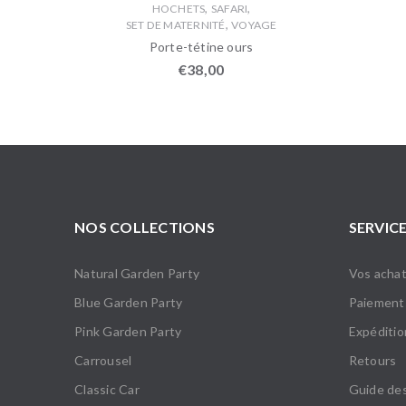
,
,
HOCHETS
SAFARI
,
SET DE MATERNITÉ
VOYAGE
Porte-tétine ours
€
38,00
NOS COLLECTIONS
SERVICE
Natural Garden Party
Vos achat
Blue Garden Party
Paiement
Pink Garden Party
Expédition
Carrousel
Retours
Classic Car
Guide des