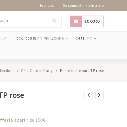
/
Français
Se connecter
S'inscrire
€
0,00
0
LLE
DOUDOUS ET PELUCHES
OUTLET
llections
/
Pink Garden Party
/
Porte tetine ours TP rose
 TP rose
offerte
à partir de 150€