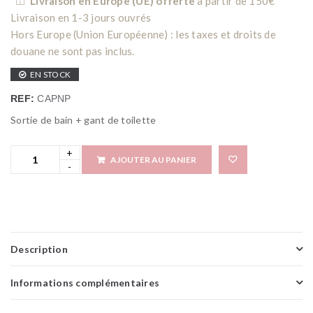
Livraison en Europe (UE) offerte
à partir de 150€
Livraison en 1-3 jours ouvrés
Hors Europe (Union Européenne) : les taxes et droits de
douane ne sont pas inclus.
EN STOCK
REF:
CAPNP
Sortie de bain + gant de toilette
AJOUTER AU PANIER
Add 
Description
Informations complémentaires