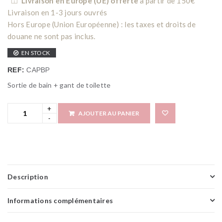
Livraison en Europe (UE) offerte
à partir de 150€
Livraison en 1-3 jours ouvrés
Hors Europe (Union Européenne) : les taxes et droits de
douane ne sont pas inclus.
EN STOCK
REF:
CAPBP
Sortie de bain + gant de toilette
AJOUTER AU PANIER
Add 
Description
Informations complémentaires