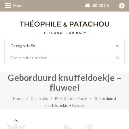
Menu
€
0,00
0
Categorieën
Geborduurd knuffeldoekje –
fluweel
Home
/
Collecties
/
Pink Garden Party
/
Geborduurd
knuffeldoekje – fluweel