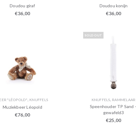
Doudou giraf
Doudou konijn
€
36,00
€
36,00
SOLD OUT
,
,
EER "LÉOPOLD"
KNUFFELS
KNUFFELS
RAMMELAAR
Speenhouder TP Sand 
Muziekbeer Léopold
gewafeld3
€
76,00
€
25,00