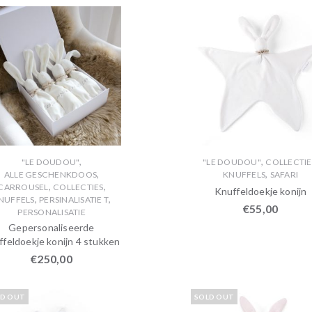
,
,
"LE DOUDOU"
"LE DOUDOU"
COLLECTIE
,
,
ALLE GESCHENKDOOS
KNUFFELS
SAFARI
,
,
CARROUSEL
COLLECTIES
Knuffeldoekje konijn
,
,
NUFFELS
PERSINALISATIE T
€
55,00
PERSONALISATIE
Gepersonaliseerde
ffeldoekje konijn 4 stukken
€
250,00
LD OUT
SOLD OUT