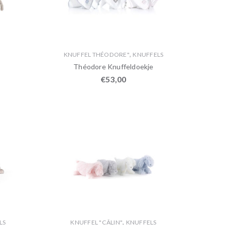
,
KNUFFEL THÉODORE"
KNUFFELS
Théodore Knuffeldoekje
€
53,00
,
LS
KNUFFEL "CÂLIN"
KNUFFELS