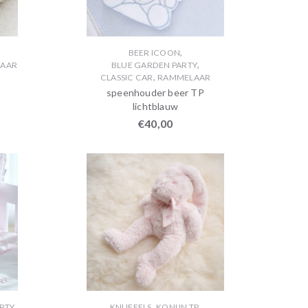
,
BEER ICOON
,
AAR
BLUE GARDEN PARTY
,
CLASSIC CAR
RAMMELAAR
speenhouder beer TP
lichtblauw
€
40,00
,
,
RTY
KNUFFELS
KONIJN TP