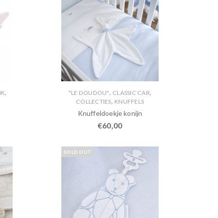
,
,
,
NK
"LE DOUDOU"
CLASSIC CAR
,
COLLECTIES
KNUFFELS
Knuffeldoekje konijn
€
60,00
SOLD OUT