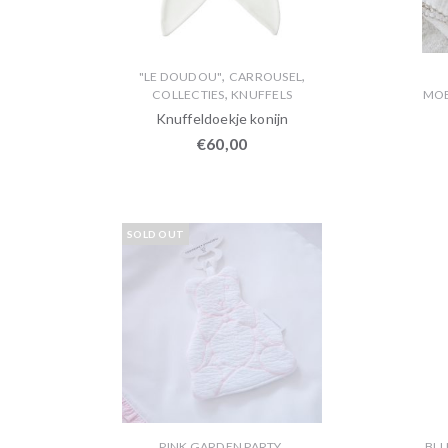
,
,
"LE DOUDOU"
CARROUSEL
,
COLLECTIES
KNUFFELS
MOE
Knuffeldoekje konijn
€
60,00
SOLD OUT
,
PINK GARDEN PARTY
BLU