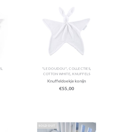
,
,
,
S
"LE DOUDOU"
COLLECTIES
,
COTTON WHITE
KNUFFELS
Knuffeldoekje konijn
€
55,00
SOLD OUT