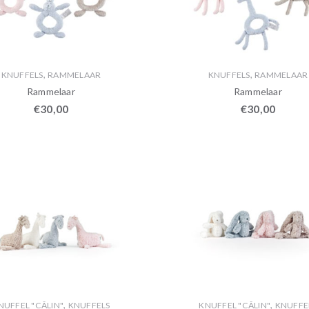
,
,
KNUFFELS
RAMMELAAR
KNUFFELS
RAMMELAAR
Rammelaar
Rammelaar
€
30,00
€
30,00
,
,
NUFFEL "CÂLIN"
KNUFFELS
KNUFFEL "CÂLIN"
KNUFFE