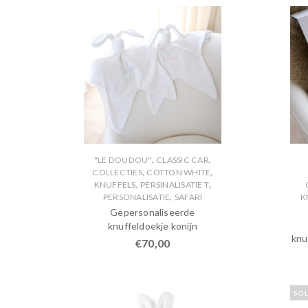
,
,
"LE DOUDOU"
CLASSIC CAR
,
,
COLLECTIES
COTTON WHITE
,
,
KNUFFELS
PERSINALISATIE T
,
PERSONALISATIE
SAFARI
K
Gepersonaliseerde
knuffeldoekje konijn
knu
€
70,00
SO