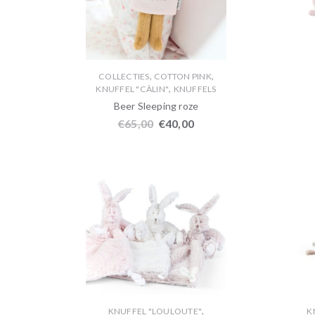
,
,
COLLECTIES
COTTON PINK
,
KNUFFEL "CÂLIN"
KNUFFELS
Beer Sleeping roze
€
65,00
€
40,00
,
KNUFFEL "LOULOUTE"
K