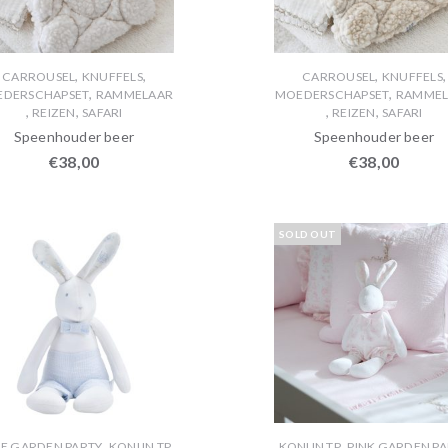
,
,
,
,
CARROUSEL
KNUFFELS
CARROUSEL
KNUFFELS
,
,
DERSCHAPSET
RAMMELAAR
MOEDERSCHAPSET
RAMMEL
,
,
,
,
REIZEN
SAFARI
REIZEN
SAFARI
Speenhouder beer
Speenhouder beer
€
38,00
€
38,00
SOLD OUT
,
,
E GARDEN PARTY
KONIJN TP
KONIJN TP
PINK GARDEN PA