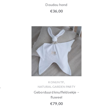
Doudou hond
€
36,00
,
KONIJN TP
NATURAL GARDEN PARTY
–
Geborduurd knuffeldoekje –
fluweel
€
79,00