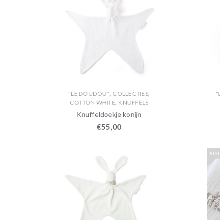
,
,
"LE DOUDOU"
COLLECTIES
"
,
COTTON WHITE
KNUFFELS
Knuffeldoekje konijn
€
55,00
SO