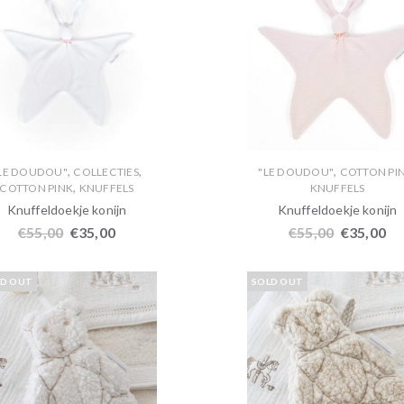
,
,
,
LE DOUDOU"
COLLECTIES
"LE DOUDOU"
COTTON PI
,
COTTON PINK
KNUFFELS
KNUFFELS
Knuffeldoekje konijn
Knuffeldoekje konijn
€
55,00
€
35,00
€
55,00
€
35,00
LD OUT
SOLD OUT