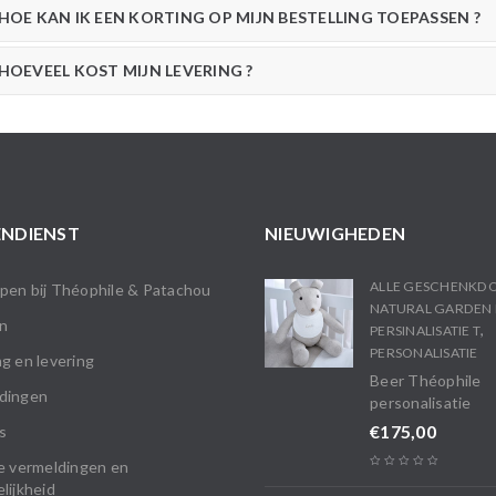
HOE KAN IK EEN KORTING OP MIJN BESTELLING TOEPASSEN ?
HOEVEEL KOST MIJN LEVERING ?
NDIENST
NIEUWIGHEDEN
ALLE GESCHENKD
en bij Théophile & Patachou
NATURAL GARDEN 
n
,
PERSINALISATIE T
PERSONALISATIE
g en levering
Beer Théophile
dingen
personalisatie
€
175,00
s
e vermeldingen en
lijkheid