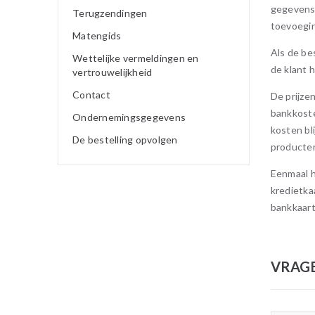
gegevens 
Terugzendingen
toevoegin
Matengids
Als de be
Wettelijke vermeldingen en
de klant 
vertrouwelijkheid
Contact
De prijze
bankkoste
Ondernemingsgegevens
kosten bl
De bestelling opvolgen
producte
Eenmaal h
kredietka
bankkaart
VRAG