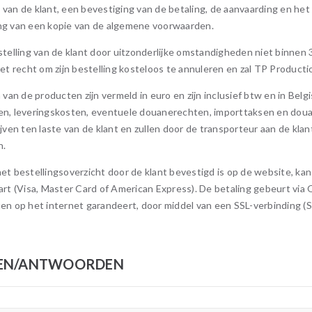
van de klant, een bevestiging van de betaling, de aanvaarding en het 
g van een kopie van de algemene voorwaarden.
stelling van de klant door uitzonderlijke omstandigheden niet binne
het recht om zijn bestelling kosteloos te annuleren en zal TP Producti
n van de producten zijn vermeld in euro en zijn inclusief btw en in Bel
n, leveringskosten, eventuele douanerechten, importtaksen en doua
ijven ten laste van de klant en zullen door de transporteur aan de kl
n.
et bestellingsoverzicht door de klant bevestigd is op de website, ka
art (Visa, Master Card of American Express). De betaling gebeurt via
en op het internet garandeert, door middel van een SSL-verbinding (
EN/ANTWOORDEN