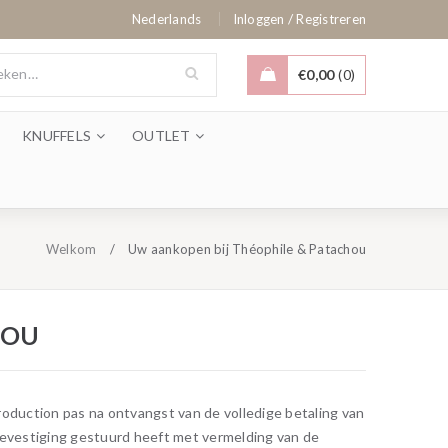
/
Nederlands
Inloggen
Registreren
€
0,00
0
KNUFFELS
OUTLET
Welkom
/
Uw aankopen bij Théophile & Patachou
HOU
Production pas na ontvangst van de volledige betaling van
 bevestiging gestuurd heeft met vermelding van de