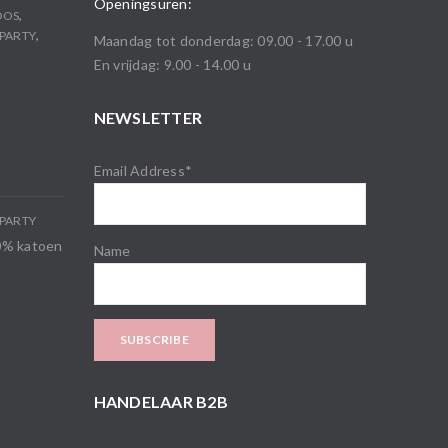
Openingsuren:
,
OOS
,
PARTY
Maandag tot donderdag: 09.00 - 17.00 u
En vrijdag: 9.00 - 14.00 u
NEWSLETTER
Email Address*
PARTY
00% katoen
Name
HANDELAAR B2B