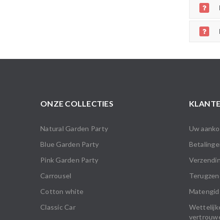
ONZE COLLECTIES
KLANTE
Natural Garden Party
Uw aankop
Blue Garden Party
Betalinge
Pink Garden Party
Verzendin
Carrousel
Terugzen
Cotton white
Matengid
Classic Car
Wettelijk
vertrouwe