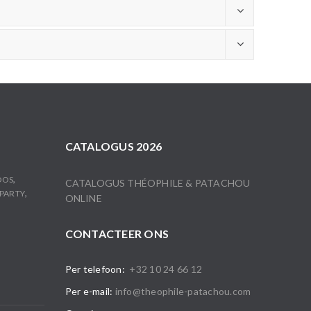
CATALOGUS 2026
,
OOS
CATALOGUS THÉOPHILE & PATACHOU
,
PARTY
ONLINE
CONTACTEER ONS
Per telefoon:
+32 10 24 66 12
Per e-mail:
info@theophile-patachou.com