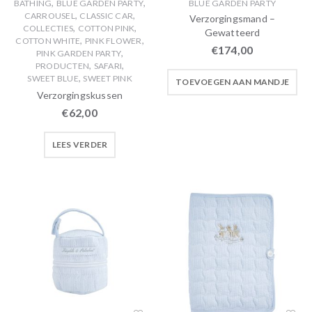
,
,
BATHING
BLUE GARDEN PARTY
BLUE GARDEN PARTY
,
,
CARROUSEL
CLASSIC CAR
Verzorgingsmand –
,
,
COLLECTIES
COTTON PINK
Gewatteerd
,
,
COTTON WHITE
PINK FLOWER
€
174,00
,
PINK GARDEN PARTY
,
,
PRODUCTEN
SAFARI
,
SWEET BLUE
SWEET PINK
TOEVOEGEN AAN MANDJE
Verzorgingskussen
€
62,00
LEES VERDER