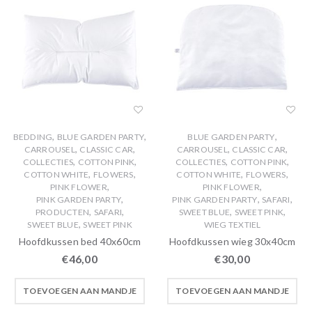
,
,
,
BEDDING
BLUE GARDEN PARTY
BLUE GARDEN PARTY
,
,
,
,
CARROUSEL
CLASSIC CAR
CARROUSEL
CLASSIC CAR
,
,
,
,
COLLECTIES
COTTON PINK
COLLECTIES
COTTON PINK
,
,
,
,
COTTON WHITE
FLOWERS
COTTON WHITE
FLOWERS
,
,
PINK FLOWER
PINK FLOWER
,
,
,
PINK GARDEN PARTY
PINK GARDEN PARTY
SAFARI
,
,
,
,
PRODUCTEN
SAFARI
SWEET BLUE
SWEET PINK
,
SWEET BLUE
SWEET PINK
WIEG TEXTIEL
Hoofdkussen bed 40x60cm
Hoofdkussen wieg 30x40cm
€
46,00
€
30,00
TOEVOEGEN AAN MANDJE
TOEVOEGEN AAN MANDJE