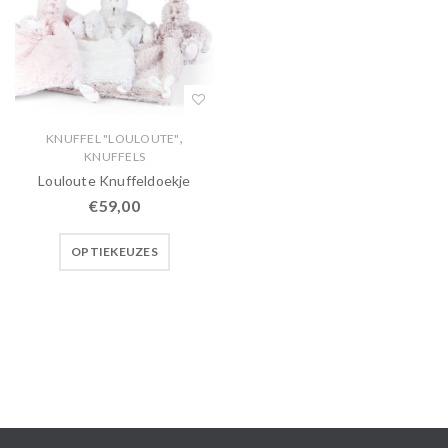
,
KNUFFEL "LOULOUTE"
KNUFFELS
Louloute Knuffeldoekje
€
59,00
OPTIEKEUZES