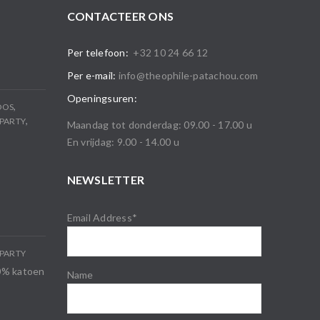
CONTACTEER ONS
Per telefoon:
+32 10 24 66 12
Per e-mail:
info@theophile-patachou.com
Openingsuren:
,
OOS
,
PARTY
Maandag tot donderdag: 09.00 - 17.00 u
En vrijdag: 9.00 - 14.00 u
NEWSLETTER
Email Address*
PARTY
00% katoen
Name