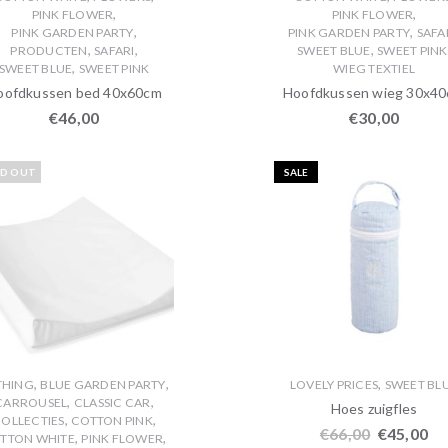
,
,
PINK FLOWER
PINK FLOWER
,
,
PINK GARDEN PARTY
PINK GARDEN PARTY
SAFA
,
,
,
PRODUCTEN
SAFARI
SWEET BLUE
SWEET PINK
,
SWEET BLUE
SWEET PINK
WIEG TEXTIEL
oofdkussen bed 40x60cm
Hoofdkussen wieg 30x4
€
46,00
€
30,00
LD OUT
SALE
,
,
,
THING
BLUE GARDEN PARTY
LOVELY PRICES
SWEET BL
,
,
CARROUSEL
CLASSIC CAR
Hoes zuigfles
,
,
OLLECTIES
COTTON PINK
€
66,00
€
45,00
,
,
TTON WHITE
PINK FLOWER