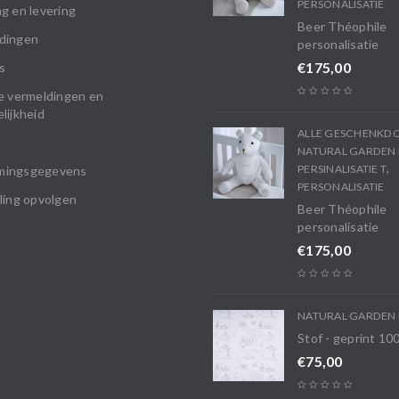
PERSONALISATIE
g en levering
Beer Théophile
dingen
personalisatie
€
175,00
s
e vermeldingen en
lijkheid
ALLE GESCHENKD
NATURAL GARDEN 
,
PERSINALISATIE T
mingsgegevens
PERSONALISATIE
ling opvolgen
Beer Théophile
personalisatie
€
175,00
NATURAL GARDEN 
Stof - geprint 1
€
75,00