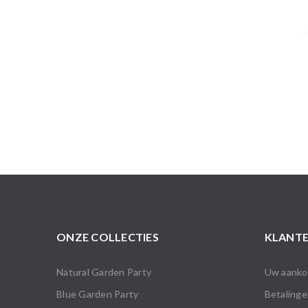
ONZE COLLECTIES
KLANTE
Natural Garden Party
Uw aankop
Blue Garden Party
Betalinge