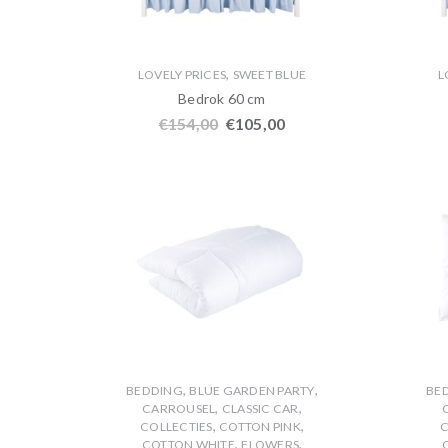
,
LOVELY PRICES
SWEET BLUE
L
Bedrok 60 cm
€
154,00
€
105,00
,
,
BEDDING
BLUE GARDEN PARTY
BE
,
,
CARROUSEL
CLASSIC CAR
,
,
COLLECTIES
COTTON PINK
C
,
,
COTTON WHITE
FLOWERS