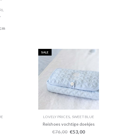
,
RI
,
0cm
SALE
,
UE
LOVELY PRICES
SWEET BLUE
Reishoes vochtige doekjes
€
76,00
€
53,00