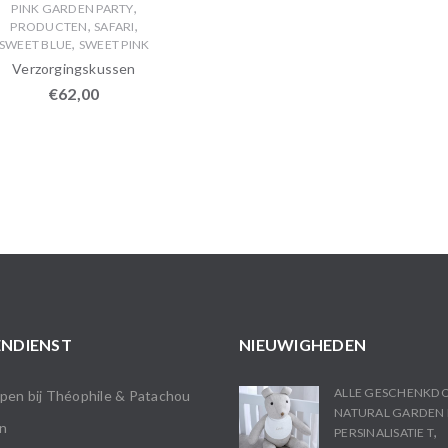
,
PINK GARDEN PARTY
,
,
PRODUCTEN
SAFARI
,
SWEET BLUE
SWEET PINK
Verzorgingskussen
€
62,00
NDIENST
NIEUWIGHEDEN
ALLE GESCHENKD
en bij Théophile & Patachou
NATURAL GARDEN 
n
,
PERSINALISATIE T