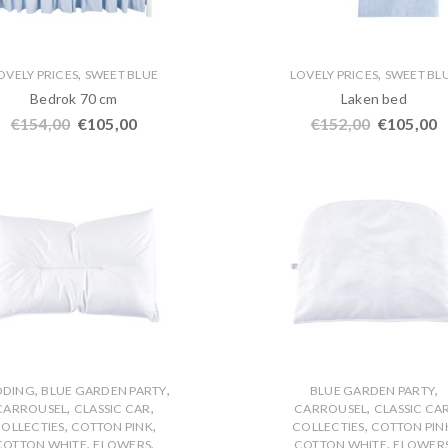
,
,
OVELY PRICES
SWEET BLUE
LOVELY PRICES
SWEET BL
Bedrok 70 cm
Laken bed
€
154,00
€
105,00
€
152,00
€
105,00
,
,
,
DDING
BLUE GARDEN PARTY
BLUE GARDEN PARTY
,
,
,
CARROUSEL
CLASSIC CAR
CARROUSEL
CLASSIC CA
,
,
,
OLLECTIES
COTTON PINK
COLLECTIES
COTTON PIN
,
,
,
COTTON WHITE
FLOWERS
COTTON WHITE
FLOWER