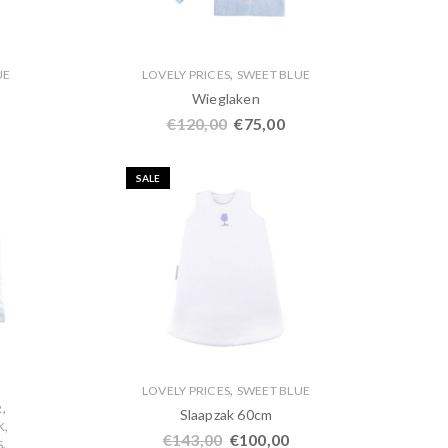
,
UE
LOVELY PRICES
SWEET BLUE
Wieglaken
€
120,00
€
75,00
SALE
,
LOVELY PRICES
SWEET BLUE
,
R
Slaapzak 60cm
,
K
€
143,00
€
100,00
,
S