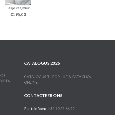
Jasje kasjmier
€
195,00
CATALOGUS 2026
,
OOS
CATALOGUS THÉOPHILE & PATACHOU
,
PARTY
ONLINE
CONTACTEER ONS
Per telefoon:
+32 10 24 66 12