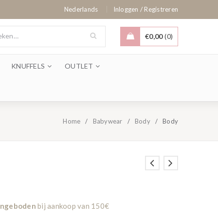
/
Nederlands
Inloggen
Registreren
€
0,00
0
KNUFFELS
OUTLET
Home
/
Babywear
/
Body
/
Body
aangeboden
bij aankoop van 150€