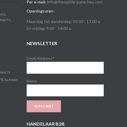
Per e-mail:
info@theophile-patachou.com
Openingsuren:
,
OOS
,
PARTY
Maandag tot donderdag: 09.00 - 17.00 u
En vrijdag: 9.00 - 14.00 u
NEWSLETTER
Email Address*
PARTY
00% katoen
Name
HANDELAAR B2B