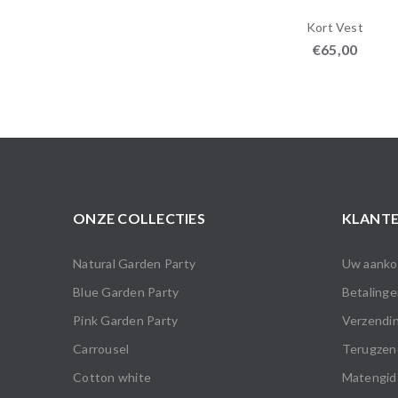
Kort Vest
€
65,00
ONZE COLLECTIES
KLANTE
Natural Garden Party
Uw aankop
Blue Garden Party
Betalinge
Pink Garden Party
Verzendin
Carrousel
Terugzen
Cotton white
Matengid