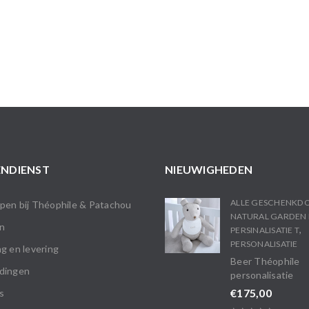
NDIENST
NIEUWIGHEDEN
ALLE GESCHENKD
en bij Théophile & Patachou
NATURAL GARDEN 
n
,
PERSINALISATIE T
PERSONALISATIE
g en levering
Beer Théophile
dingen
personalisatie
€
175,00
s