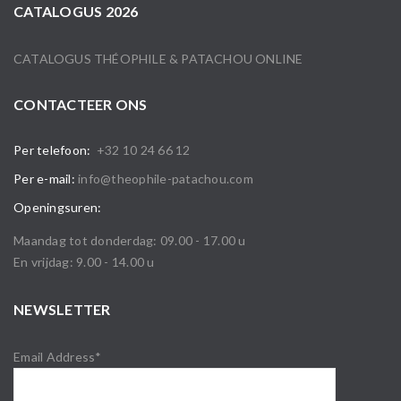
CATALOGUS 2026
CATALOGUS THÉOPHILE & PATACHOU ONLINE
CONTACTEER ONS
Per telefoon:
+32 10 24 66 12
Per e-mail:
info@theophile-patachou.com
Openingsuren:
Maandag tot donderdag: 09.00 - 17.00 u
En vrijdag: 9.00 - 14.00 u
NEWSLETTER
Email Address*