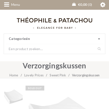
Menu
€
0,00
0
Categorieën
Verzorgingskussen
Home
/
Lovely Prices
/
Sweet Pink
/
Verzorgingskussen
SOLD OUT