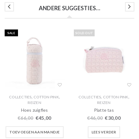
ANDERE SUGGESTIES…
SALE
SOLD OUT
,
,
,
,
COLLECTIES
COTTON PINK
COLLECTIES
COTTON PINK
REIZEN
REIZEN
Hoes zuigfles
Platte tas
€
66,00
€
45,00
€
46,00
€
30,00
TOEVOEGEN AAN MANDJE
LEES VERDER