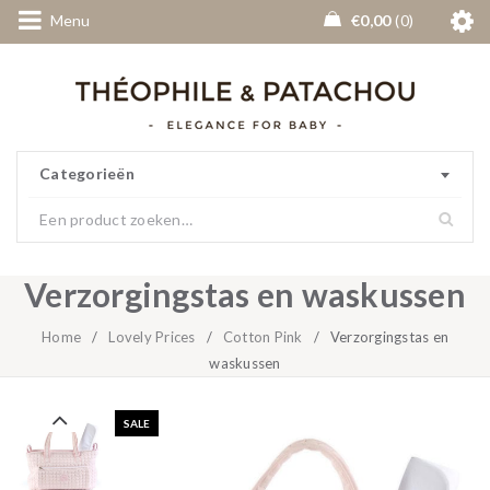
Menu
€
0,00
0
Categorieën
Verzorgingstas en waskussen
Home
/
Lovely Prices
/
Cotton Pink
/
Verzorgingstas en
waskussen
SALE