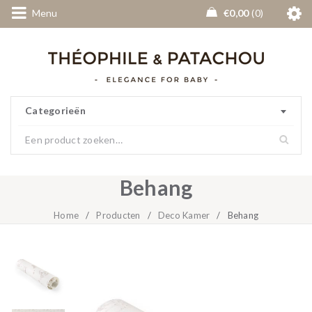
Menu
€
0,00
0
Categorieën
Behang
Home
/
Producten
/
Deco Kamer
/
Behang