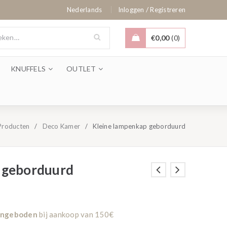
/
Nederlands
Inloggen
Registreren
€
0,00
0
KNUFFELS
OUTLET
Producten
/
Deco Kamer
/
Kleine lampenkap geborduurd
 geborduurd
aangeboden
bij aankoop van 150€