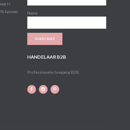
PARTY
00% katoen
Name
HANDELAAR B2B
Professionele toegang B2B