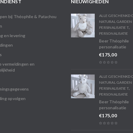
NDIENST
NIEUWIGHEDEN
ALLE GESCHENKD
en bij Théophile & Patachou
NATURAL GARDEN 
n
,
PERSINALISATIE T
PERSONALISATIE
g en levering
Beer Théophile
dingen
personalisatie
€
175,00
s
e vermeldingen en
lijkheid
ALLE GESCHENKD
NATURAL GARDEN 
,
PERSINALISATIE T
mingsgegevens
PERSONALISATIE
ling opvolgen
Beer Théophile
personalisatie
€
175,00