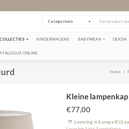
Categorieën
COLLECTIES
KINDERWAGENS
BABYWEAR
DEKEN
ATALOGUS ONLINE
uurd
Home
/
Kleine lampenkap
€
77,00
Levering in Europa (EU) 
Levering 1 tot 3 werkdagen