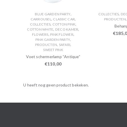
,
,
BLUE GARDEN PARTY
COLLECTIES
DE
,
,
CARROUSEL
CLASSIC CAR
PRODUCTEN
,
,
COLLECTIES
COTTON PINK
Behan
,
,
COTTON WHITE
DECO KAMER
€
185,
,
,
FLOWERS
PINK FLOWER
,
PINK GARDEN PARTY
,
,
PRODUCTEN
SAFARI
SWEET PINK
Voet schermerlamp “Antique”
€
110,00
U heeft nog geen product bekeken.