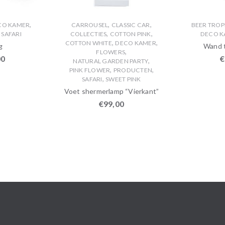
,
,
,
CO KAMER
CARROUSEL
CLASSIC CAR
BEER TRO
,
,
,
SAFARI
COLLECTIES
COTTON PINK
DECO K
,
,
COTTON WHITE
DECO KAMER
g
Wand 
,
FLOWERS
00
€
,
NATURAL GARDEN PARTY
,
,
PINK FLOWER
PRODUCTEN
,
SAFARI
SWEET PINK
Voet shermerlamp “Vierkant”
€
99,00