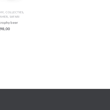
,
,
PHY
COLLECTIES
,
AMER
SAFARI
trophy beer
98,00