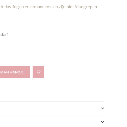
 belastingen en douanekosten zijn niet inbegrepen.
afari
 AAN MANDJE
Add to wishlist