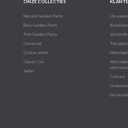
ONZE COLLECTIES
KLANTE
Natural Garden Party
Uw aankop
Blue Garden Party
Betalinge
Pink Garden Party
Verzendin
Carrousel
Terugzen
Cotton white
Matengid
Classic Car
Wettelijk
vertrouwe
Safari
Contact
Onderne
De bestel