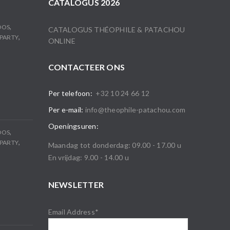
CATALOGUS 2026
,
OOS
CATALOGUS THÉOPHILE & PATACHOU
,
PARTY
ONLINE
CONTACTEER ONS
Per telefoon:
+32 10 24 66 12
Per e-mail:
info@theophile-patachou.com
Openingsuren:
,
OOS
,
PARTY
Maandag tot donderdag: 09.00 - 17.00 u
En vrijdag: 9.00 - 14.00 u
NEWSLETTER
Email Address*