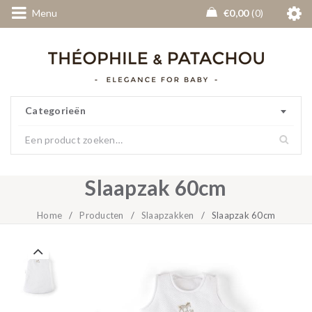
Menu
€
0,00
0
Categorieën
Slaapzak 60cm
Home
/
Producten
/
Slaapzakken
/
Slaapzak 60cm